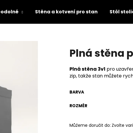
ěodolné
Stěna a kotvení pro stan
Stôl stol
Co potřebujete najít?
Plná stěna 
HLEDAT
Plná stěna 3v1
pro uzavřen
zip, takže stan můžete rych
BARVA
ROZMĚR
Můžeme doručit do:
Zvolte var