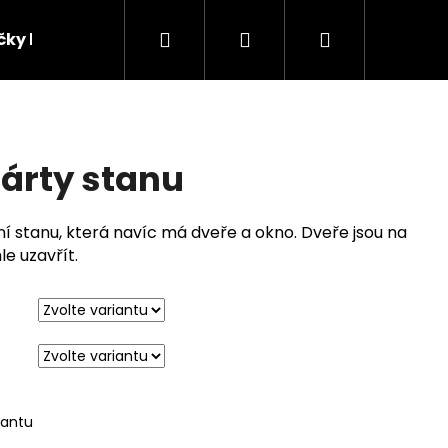
Hledat
Přihlášení
Nákupní
ičky lavice
Podmínky ochrany osobních údajů
košík
párty stanu
í stanu, která navíc má dveře a okno. Dveře jsou na
le uzavřít.
iantu