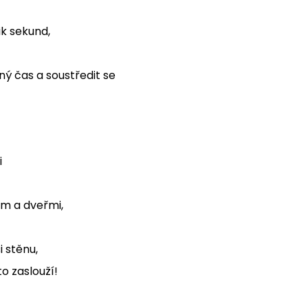
ik sekund,
ný čas a soustředit se
i
em a dveřmi,
i stěnu,
to zaslouží!