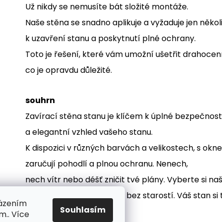
Už nikdy se nemusíte bát složité montáže.
Naše stěna se snadno aplikuje a vyžaduje jen někol
k uzavření stanu a poskytnutí plné ochrany.
Toto je řešení, které vám umožní ušetřit drahocen
co je opravdu důležité.
souhrn
Zavírací stěna stanu je klíčem k úplné bezpečnost
a elegantní vzhled vašeho stanu.
K dispozici v různých barvách a velikostech, s okn
zaručují pohodlí a plnou ochranu. Nenech,
nech vítr nebo déšť zničit tvé plány. Vyberte si naš
užít si párty a kempování bez starostí. Váš stan si 
házením
Souhlasím
m.. Více