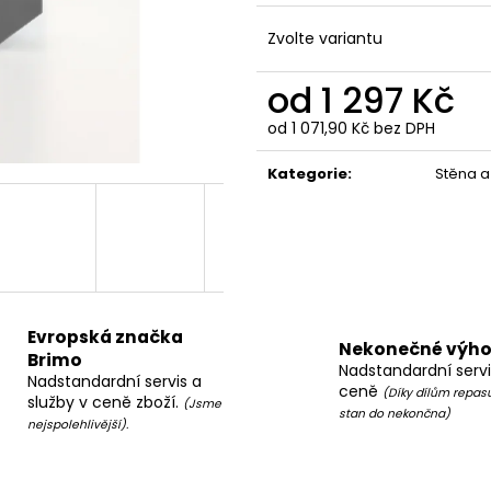
Zvolte variantu
od
1 297 Kč
od
1 071,90 Kč
bez DPH
Měrná
cena:
Kategorie
:
Stěna a
Evropská značka
Nekonečné výh
Brimo
Nadstandardní servi
Nadstandardní servis a
ceně
(Díky dílům repas
služby v ceně zboží.
(Jsme
stan do nekončna)
nejspolehlivější).