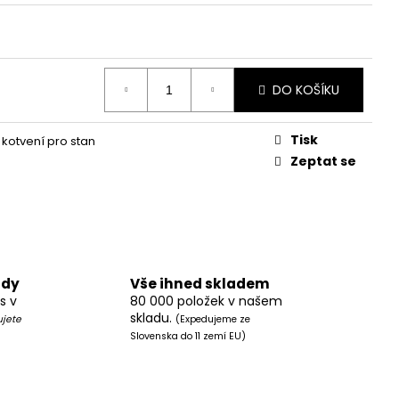
DO KOŠÍKU
Tisk
 kotvení pro stan
Zeptat se
ody
Vše ihned skladem
s v
80 000 položek v našem
skladu.
ujete
(Expedujeme ze
Slovenska do 11 zemí EU)