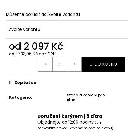
Můžeme doručit do:
Zvolte variantu
Zvolte variantu
od
2 097 Kč
od
1 733,06 Kč
bez DPH
Měrná
DO KOŠÍKU
cena:
Zeptat se
Stěna a kotvení pro
Kategorie
:
stan
Doručení kurýrem již zítra
Objednejte do 12:00 hodiny
(při
bankovním převodu čekáme nejprve na platbu)