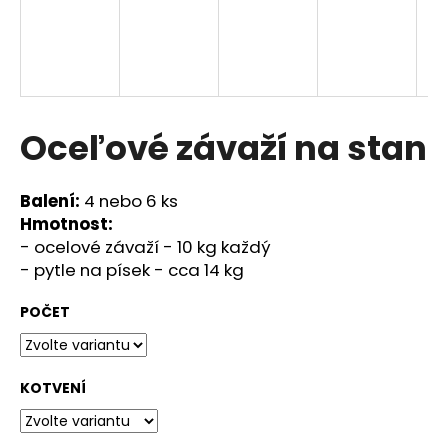
A
R
M
Oceľové závaží na stan
A
Balení:
4 nebo 6 ks
Hmotnost:
- ocelové závaží - 10 kg každý
- pytle na písek - cca 14 kg
POČET
KOTVENÍ