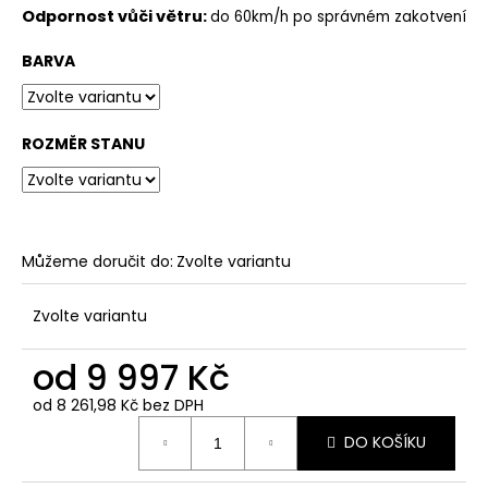
Odpornost vůči větru:
do 60km/h po správném zakotvení
BARVA
ROZMĚR STANU
Můžeme doručit do:
Zvolte variantu
Zvolte variantu
od
9 997 Kč
od
8 261,98 Kč
bez DPH
Měrná
DO KOŠÍKU
cena: