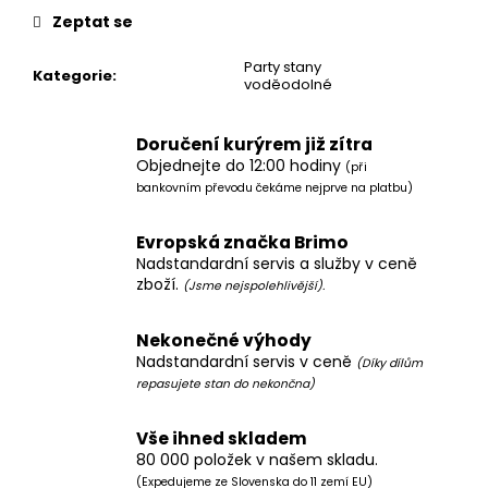
Zeptat se
Party stany
Kategorie
:
voděodolné
Doručení kurýrem již zítra
Objednejte do 12:00 hodiny
(při
bankovním převodu čekáme nejprve na platbu)
Evropská značka Brimo
Nadstandardní servis a služby v ceně
zboží.
(Jsme nejspolehlivější).
Nekonečné výhody
Nadstandardní servis v ceně
(Díky dílům
repasujete stan do nekončna)
Vše ihned skladem
80 000 položek v našem skladu.
(Expedujeme ze Slovenska do 11 zemí EU)