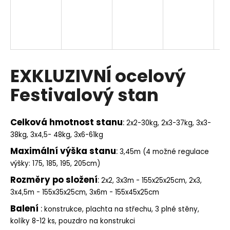
A
R
M
EXKLUZIVNÍ ocelový
A
Festivalový stan
Celková hmotnost
stanu
:
2x2-30kg, 2x3-37kg, 3x3-
38kg, 3x4,5- 48kg, 3x6-61kg
Maximální výška stanu
:
3,45m (4 možné regulace
výšky: 175, 185, 195, 205cm)
Rozměry po složení
:
2x2, 3x3m - 155x25x25cm, 2x3,
3x4,5m - 155x35x25cm, 3x6m - 155x45x25cm
Balení
:
konstrukce, plachta na střechu, 3 plné stěny,
kolíky 8-12 ks, pouzdro na konstrukci